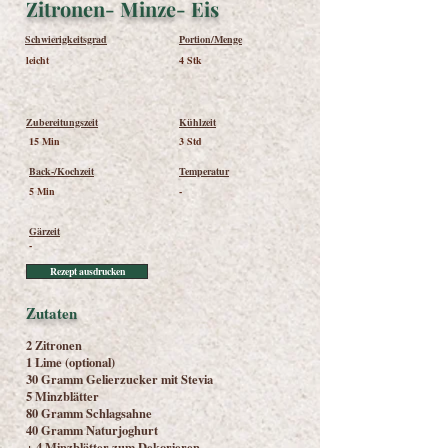
Zitronen- Minze- Eis
Schwierigkeitsgrad
Portion/Menge
leicht
4 Stk
Zubereitungszeit
Kühlzeit
15 Min
3 Std
Back-/Kochzeit
Temperatur
5 Min
-
Gärzeit
-
Rezept ausdrucken
Zutaten
2 Zitronen
1 Lime (optional)
30 Gramm Gelierzucker mit Stevia
5 Minzblätter
80 Gramm Schlagsahne
40 Gramm Naturjoghurt
+ 4 Minzblätter zum Dekorieren