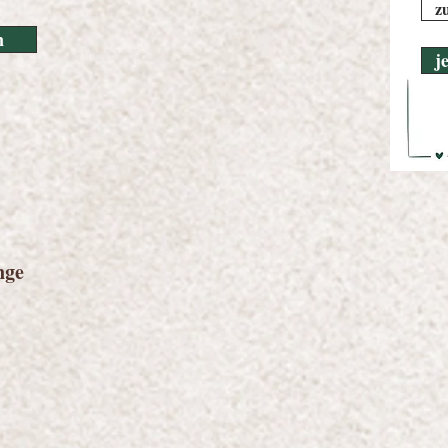
z
n
j
nge