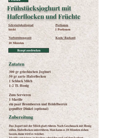
Frühstücksjoghurt mit
Haferflocken und Früchte
Schwierigkeitsgrad
Portionen
leicht
1 Portionen
Vorbereitungszeit
Koch/ Backzeit
10 Minuten
Rezept ausdrucken
Zutaten
300 gr griechischen Joghurt
50 gr zarte Haferflocken
1 Schluck Milch
1-2 Tl. Honig
Zum Servieren
1 Marille
ein paar Brombeeren und Heidelbeeren
gepuffter Dinkel (optional)
Zubereitung
Das Jogurt mit der Milch glatt rühren. Nach Geschmack mit Honig
süßen. Haferflocken unterrühren. Man kann es 10 Minuten ziehen
lassen, dann wird es weicher.
Marille entsteinen, in Spalten schneiden und auf demJoghurt