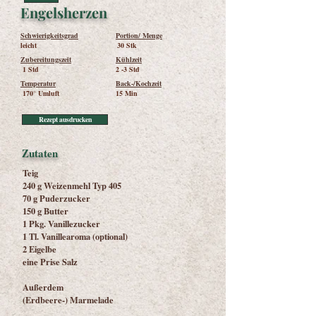
Engelsherzen
Schwierigkeitsgrad
Portion/ Menge
leicht
30 Stk
Zubereitungszeit
Kühlzeit
1 Std
2 -3 Std
Temperatur
Back-/Kochzeit
170° Umluft
15 Min
Rezept ausdrucken
Zutaten
Teig
240 g Weizenmehl Typ 405
70 g Puderzucker
150 g Butter
1 Pkg. Vanillezucker
1 Tl. Vanillearoma (optional)
2 Eigelbe
eine Prise Salz
Außerdem
(Erdbeere-) Marmelade