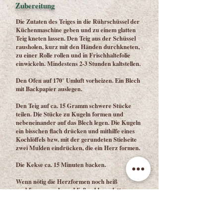
Zubereitung
Die Zutaten des Teiges in die Rührschüssel der
Küchenmaschine geben und zu einem glatten
Teig kneten lassen. Den Teig aus der Schüssel
rausholen, kurz mit den Händen durchkneten,
zu einer Rolle rollen und in Frischhaltefolie
einwickeln. Mindestens 2-3 Stunden kaltstellen.
Den Ofen auf 170° Umluft vorheizen. Ein Blech
mit Backpapier auslegen.
Den Teig auf ca. 15 Gramm schwere Stücke
teilen. Die Stücke zu Kugeln formen und
nebeneinander auf das Blech legen. Die Kugeln
ein bisschen flach drücken und mithilfe eines
Kochlöffels bzw. mit der gerundeten Stielseite
zwei Mulden eindrücken, die ein Herz formen.
Die Kekse ca. 15 Minuten backen.
Wenn nötig die Herzformen noch heiß
nachformen und anschließend komplett
auskühlen lassen.
Die Marmelade in einen kleinen Spritzbeutel