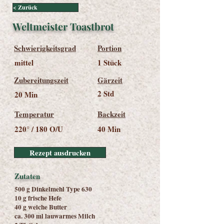
< Zurück
Weltmeister Toastbrot
Schwierigkeitsgrad
Portion
mittel
1 Stück
Zubereitungszeit
Gärzeit
2 Std
20 Min
Temperatur
Backzeit
220° / 180 O/U
40 Min
Rezept ausdrucken
Zutaten
500 g Dinkelmehl Type 630
10 g frische Hefe
40 g weiche Butter
ca. 300 ml lauwarmes Milch