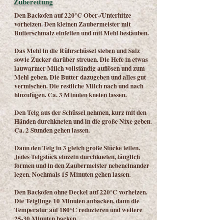
Zubereitung
Den Backofen auf 220°C Ober-/Unterhitze
vorheizen. Den kleinen Zaubermeister mit
Butterschmalz einfetten und mit Mehl bestäuben.
Das Mehl in die Rührschüssel sieben und Salz
sowie Zucker darüber streuen. Die Hefe in etwas
lauwarmer Milch vollständig auflösen und zum
Mehl geben. Die Butter dazugeben und alles gut
vermischen. Die restliche Milch nach und nach
hinzufügen. Ca. 3 Minuten kneten lassen.
Den Teig aus der Schüssel nehmen, kurz mit den
Händen durchkneten und in die große Nixe geben.
Ca. 2 Stunden gehen lassen.
Dann den Teig in 3 gleich große Stücke teilen.
Jedes Teigstück einzeln durchkneten, länglich
formen und in den Zaubermeister nebeneinander
legen. Nochmals 15 Minuten gehen lassen.
Den Backofen ohne Deckel auf 220°C vorheizen.
Die Teiglinge 10 Minuten anbacken, dann die
Temperatur auf 180°C reduzieren und weitere
25-30 Minuten backen.