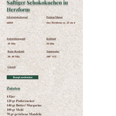
Saftiger Schokokuchen in
Herzform
Schwierigkeitsgrad
Portion/Menge
mittel
eine Herzform ca. 25 cm ⌀
Zubereitungszeit
Kühlzeit
30 Min
30 Min
Back-/Kochzeit
Temperatur
30- 40 Min
180° O/U
Gärzeit
-
Rezept ausdrucken
Zutaten
4 Eier
120 gr Puderzucker
140 gr Butter/ Margarine
100 gr Mehl
70 gr geriebene Mandeln