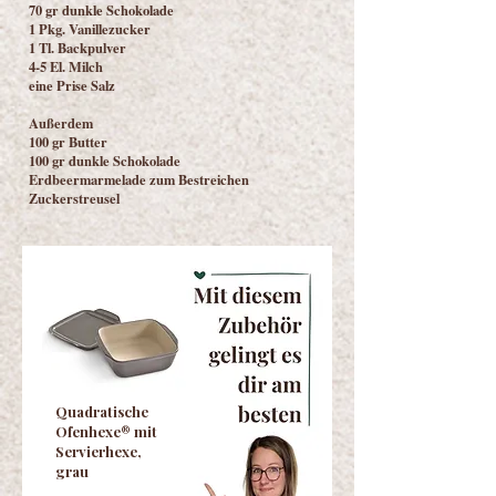
70 gr dunkle Schokolade
1 Pkg. Vanillezucker
1 Tl. Backpulver
4-5 El. Milch
eine Prise Salz
Außerdem
100 gr Butter
100 gr dunkle Schokolade
Erdbeermarmelade zum Bestreichen
Zuckerstreusel
Quadratische
Ofenhexe® mit
Servierhexe,
grau