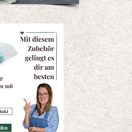
 &
m mit
dukt
ufen