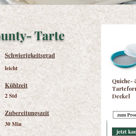
unty- Tarte
Schwierigkeitsgrad
leicht
Quiche-
Kühlzeit
Tartefor
2 Std
Deckel
Zubereitungszeit
zum Pro
30 Min
jetzt ka