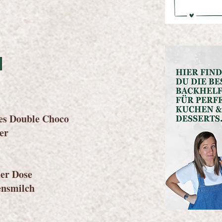
es Double Choco
er
der Dose
ensmilch