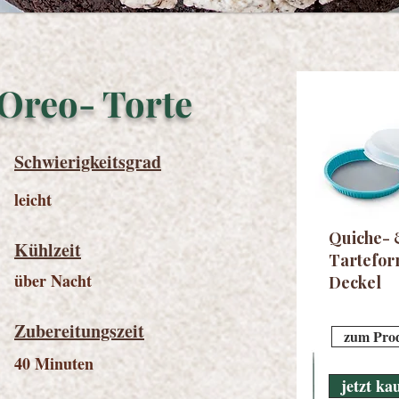
Oreo- Torte
Schwierigkeitsgrad
leicht
Quiche-
Kühlzeit
Tartefor
über Nacht
Deckel
Zubereitungszeit
zum Pro
40 Minuten
jetzt ka