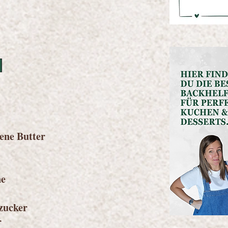
ene Butter
ne
zucker
r