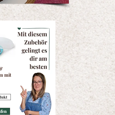
 &
m mit
dukt
ufen