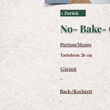
< Zurück
No- Bake- 
Portion/Menge
Tarteform 26 cm
Gärzeit
-
Back-/Kochzeit
-