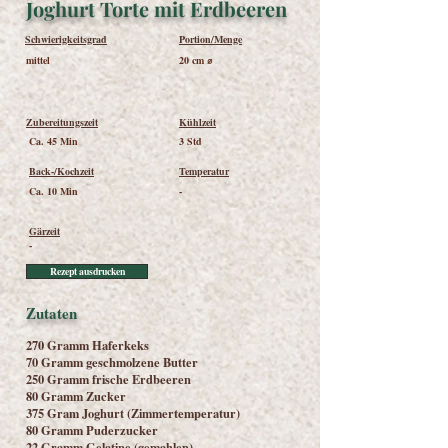
Joghurt Torte mit Erdbeeren
Schwierigkeitsgrad
Portion/Menge
mittel
20 cm ⌀
Zubereitungszeit
Kühlzeit
Ca. 45 Min
3 Std
Back-/Kochzeit
Temperatur
Ca. 10 Min
-
Gärzeit
-
Rezept ausdrucken
Zutaten
270 Gramm Haferkeks
70 Gramm geschmolzene Butter
250 Gramm frische Erdbeeren
80 Gramm Zucker
375 Gram Joghurt (Zimmertemperatur)
80 Gramm Puderzucker
22 Gramm Gelatine (gemahlen)