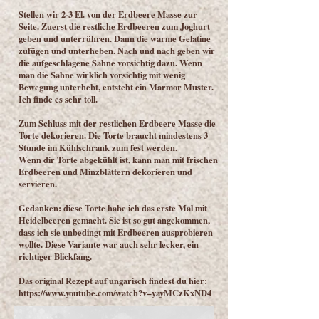
Stellen wir 2-3 El. von der Erdbeere Masse zur
Seite. Zuerst die restliche Erdbeeren zum Joghurt
geben und unterrühren. Dann die warme Gelatine
zufügen und unterheben. Nach und nach geben wir
die aufgeschlagene Sahne vorsichtig dazu. Wenn
man die Sahne wirklich vorsichtig mit wenig
Bewegung unterhebt, entsteht ein Marmor Muster.
Ich finde es sehr toll.
Zum Schluss mit der restlichen Erdbeere Masse die
Torte dekorieren. Die Torte braucht mindestens 3
Stunde im Kühlschrank zum fest werden.
Wenn dir Torte abgekühlt ist, kann man mit frischen
Erdbeeren und Minzblättern dekorieren und
servieren.
Gedanken: diese Torte habe ich das erste Mal mit
Heidelbeeren gemacht. Sie ist so gut angekommen,
dass ich sie unbedingt mit Erdbeeren ausprobieren
wollte. Diese Variante war auch sehr lecker, ein
richtiger Blickfang.
Das original Rezept auf ungarisch findest du hier:
https://www.youtube.com/watch?v=yayMCzKxND4