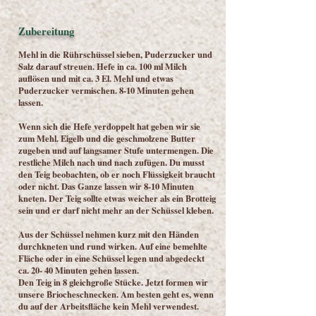
Zubereitung
Mehl in die Rührschüssel sieben, Puderzucker und
Salz darauf streuen. Hefe in ca. 100 ml Milch
auflösen und mit ca. 3 El. Mehl und etwas
Puderzucker vermischen. 8-10 Minuten gehen
lassen.
Wenn sich die Hefe verdoppelt hat geben wir sie
zum Mehl. Eigelb und die geschmolzene Butter
zugeben und auf langsamer Stufe untermengen. Die
restliche Milch nach und nach zufügen. Du musst
den Teig beobachten, ob er noch Flüssigkeit braucht
oder nicht. Das Ganze lassen wir 8-10 Minuten
kneten. Der Teig sollte etwas weicher als ein Brotteig
sein und er darf nicht mehr an der Schüssel kleben.
Aus der Schüssel nehmen kurz mit den Händen
durchkneten und rund wirken. Auf eine bemehlte
Fläche oder in eine Schüssel legen und abgedeckt
ca. 20- 40 Minuten gehen lassen.
Den Teig in 8 gleichgroße Stücke. Jetzt formen wir
unsere Briocheschnecken. Am besten geht es, wenn
du auf der Arbeitsfläche kein Mehl verwendest.