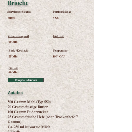
Brioche
Schwierigkeitsgrad
Portion/Menge
mittel
8 Stk
Zubereitungszeit
Kühlzeit
60 Min
-
Back-/Kochzeit
Temperatur
25 Min
190° O/U
Gärzeit
60 Min
Rezept ausdrucken
Zutaten
500 Gramm Mehl (Typ 550)
70 Gramm flüssige Butter
100 Gramm Puderzucker
25 Gramm frische Hefe (oder Trockenhefe 7
Gramm)
Ca. 250 ml lauwarme Milch
2 Eigelb