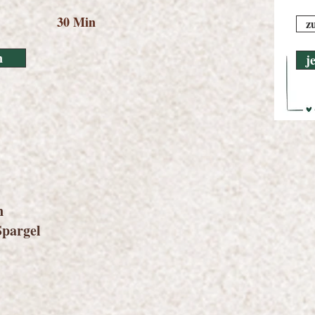
30 Min
z
n
j
n
Spargel