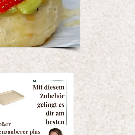
oßer
enzauberer plus