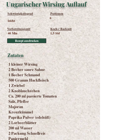
Ungarischer Wirsing Auflauf
Schwierigkeitsgrad
Portionen
6
leicht
Vorbereitungszeit
Koch-/ Backzeit
40 Min
1,5 Std
Rezept ausdrucken
Zutaten
1 kleiner Wirsing
2 Becher saure Sahne
1 Becher Schmand
500 Gramm Hackfleisch
1 Zwiebel
2 Knoblauchzehen
Ca. 200 ml passierte Tomaten
Salz, Pfeffer
Majoran
Kreuzkümmel
Paprika Pulver (edelsüß)
2 Lorbeerblätter
200 ml Wasser
2 Packung Schnellreis
Paniermehl