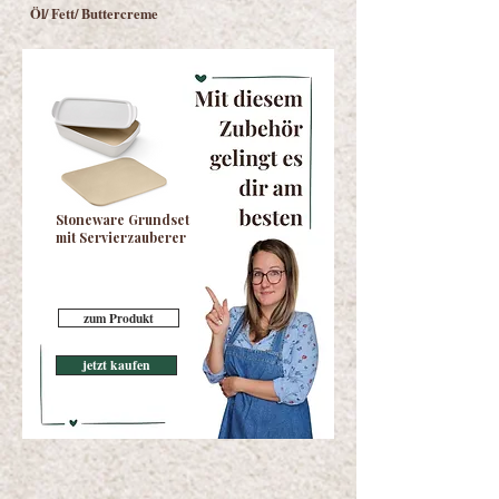
Öl/ Fett/ Buttercreme
Stoneware Grundset
mit Servierzauberer
zum Produkt
jetzt kaufen