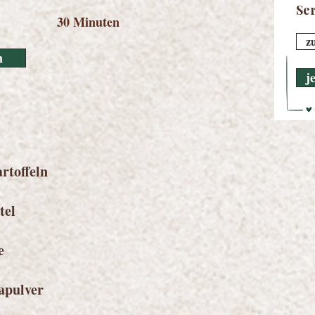
Se
30 Minuten
z
n
j
rtoffeln
tel
e
apulver