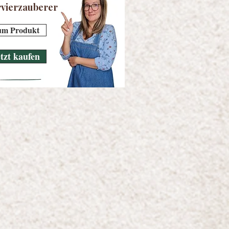
rvierzauberer
um Produkt
etzt kaufen