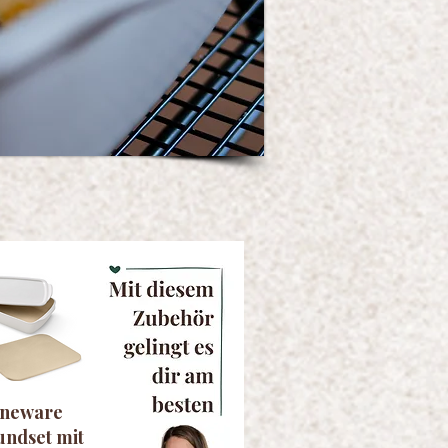
oneware
undset mit