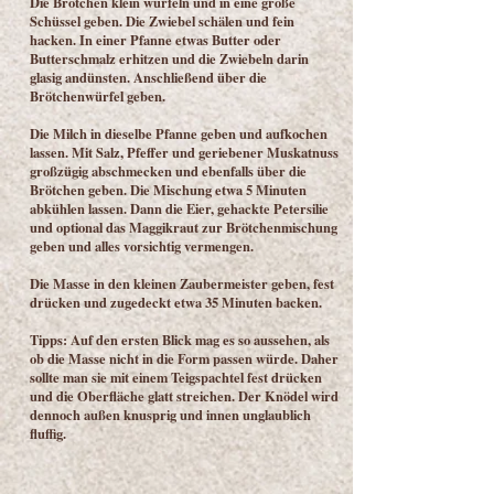
Die Brötchen klein würfeln und in eine große
Schüssel geben. Die Zwiebel schälen und fein
hacken. In einer Pfanne etwas Butter oder
Butterschmalz erhitzen und die Zwiebeln darin
glasig andünsten. Anschließend über die
Brötchenwürfel geben.
Die Milch in dieselbe Pfanne geben und aufkochen
lassen. Mit Salz, Pfeffer und geriebener Muskatnuss
großzügig abschmecken und ebenfalls über die
Brötchen geben. Die Mischung etwa 5 Minuten
abkühlen lassen. Dann die Eier, gehackte Petersilie
und optional das Maggikraut zur Brötchenmischung
geben und alles vorsichtig vermengen.
Die Masse in den kleinen Zaubermeister geben, fest
drücken und zugedeckt etwa 35 Minuten backen.
Tipps: Auf den ersten Blick mag es so aussehen, als
ob die Masse nicht in die Form passen würde. Daher
sollte man sie mit einem Teigspachtel fest drücken
und die Oberfläche glatt streichen. Der Knödel wird
dennoch außen knusprig und innen unglaublich
fluffig.