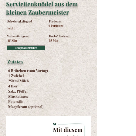
Serviettenknödel aus dem
kleinen Zaubermeister
Schwierigkeitsgrad
Portionen
4 Portionen
leicht
Vorbereitungszeit
Koch-/ Backzeit
15 Min
35 Min
Rezept ausdrucken
Zutaten
6 Brötchen (vom Vortag)
1 Zwiebel
250 ml Milch
4 Eier
Salz, Pfeffer
Muskatnuss
Petersilie
Maggikraut (optional)