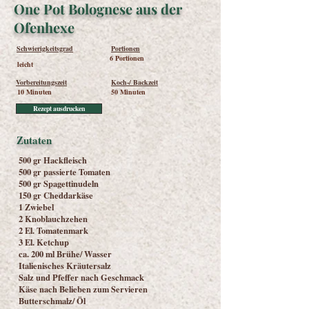
One Pot Bolognese aus der
Ofenhexe
Schwierigkeitsgrad
Portionen
6 Portionen
leicht
Vorbereitungszeit
Koch-/ Backzeit
10 Minuten
50 Minuten
Rezept ausdrucken
Zutaten
500 gr Hackfleisch
500 gr passierte Tomaten
500 gr Spagettinudeln
150 gr Cheddarkäse
1 Zwiebel
2 Knoblauchzehen
2 El. Tomatenmark
3 El. Ketchup
ca. 200 ml Brühe/ Wasser
Italienisches Kräutersalz
Salz und Pfeffer nach Geschmack
Käse nach Belieben zum Servieren
Butterschmalz/ Öl