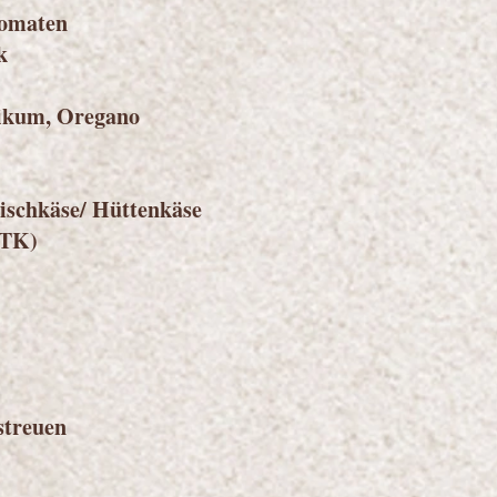
Tomaten
k
ilikum, Oregano
rischkäse/ Hüttenkäse
(TK)
streuen