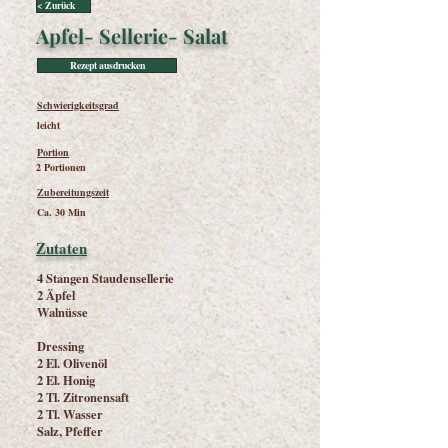
< Zurück
Apfel- Sellerie- Salat
Rezept ausdrucken
Schwierigkeitsgrad
leicht
Portion
2 Portionen
Zubereitungszeit
Ca. 30 Min
Zutaten
4 Stangen Staudensellerie
2 Äpfel
Walnüsse
Dressing
2 El. Olivenöl
2 El. Honig
2 Tl. Zitronensaft
2 Tl. Wasser
Salz, Pfeffer