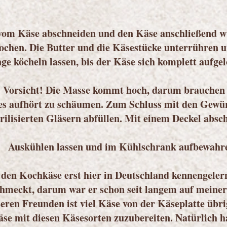
vom Käse abschneiden und den Käse anschließend wü
ochen. Die Butter und die Käsestücke unterrühren u
nge köcheln lassen, bis der Käse sich komplett aufgel
 Vorsicht! Die Masse kommt hoch, darum brauchen 
 es aufhört zu schäumen. Zum Schluss mit den Gew
erilisierten Gläsern abfüllen. Mit einem Deckel absch
Auskühlen lassen und im Kühlschrank aufbewahr
den Kochkäse erst hier in Deutschland kennengelernt
chmeckt, darum war er schon seit langem auf meine
ren Freunden ist viel Käse von der Käseplatte übrig
se mit diesen Käsesorten zuzubereiten. Natürlich h