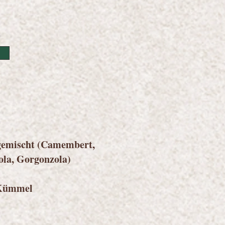
 gemischt (Camembert,
la, Gorgonzola)
r Kümmel