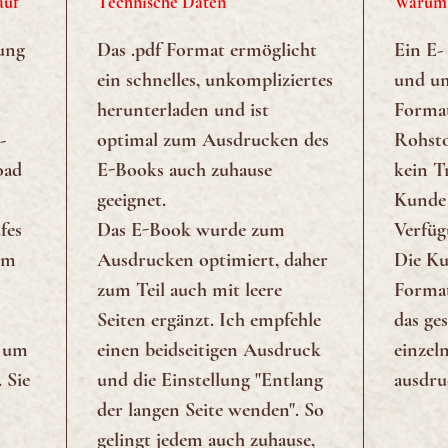
auf
Technische Daten
Warum 
bung
Das .pdf Format ermöglicht
Ein E-
ein schnelles, unkompliziertes
und um
herunterladen und ist
Format
-
optimal zum Ausdrucken des
Rohsto
oad
E-Books auch zuhause
kein T
geeignet.
Kunde 
fes
Das E-Book wurde zum
Verfüg
em
Ausdrucken optimiert, daher
Die Ku
zum Teil auch mit leere
Format
Seiten ergänzt. Ich empfehle
das ge
r um
einen beidseitigen Ausdruck
einzeln
 Sie
und die Einstellung "Entlang
ausdru
der langen Seite wenden". So
gelingt jedem auch zuhause,