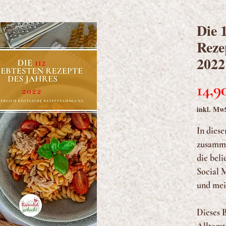
Die 
Reze
2022
14,9
inkl. Mw
In dies
zusamme
die bel
Social 
und mei
Dieses B