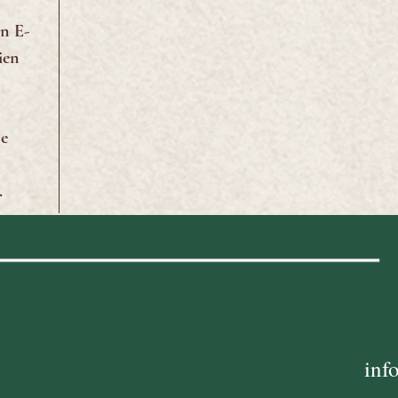
en E-
ien
ne
.
inf