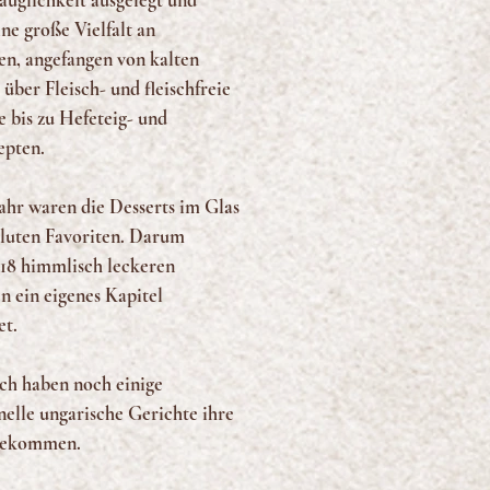
auglichkeit ausgelegt und
ine große Vielfalt an
en, angefangen von kalten
 über Fleisch- und fleischfreie
e bis zu Hefeteig- und
epten.
Jahr waren die Desserts im Glas
oluten Favoriten. Darum
18 himmlisch leckeren
n ein eigenes Kapitel
t.
ich haben noch einige
nelle ungarische Gerichte ihre
bekommen.