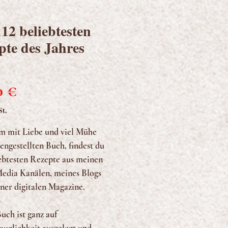
112 beliebtesten
pte des Jahres
Preis
0 €
St.
em mit Liebe und viel Mühe
ngestellten Buch, findest du
iebtesten Rezepte aus meinen
Media Kanälen, meines Blogs
ner digitalen Magazine.
uch ist ganz auf