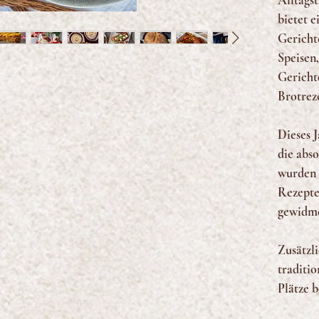
Alltagst
bietet e
Gericht
Speisen,
Gericht
Brotrez
Dieses 
die abs
wurden 
Rezepte
gewidme
Zusätzl
traditio
Plätze 