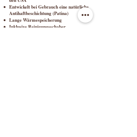
den USA
Entwickelt bei Gebrauch eine natürliche
Antihaftbeschichtung (Patina)
Lange Wärmespeicherung
Inklusive Reinigungsschaber
3 Jahre Garantie
Jetzt kaufen
Lege den Zauberstein Plus direkt auf
den Rost im Ofen – so wird er
gleichmäßig heiß und die Ergebnisse
besonders knusprig.
Ideal, wenn du viele kleine Dinge
gleichzeitig backen möchtest – z. B. 20
Plätzchen in einem Durchgang.
Kein Wenden nötig: Pizza, Fleisch und
Snacks werden auf beiden Seiten
gleichmäßig gebräunt.